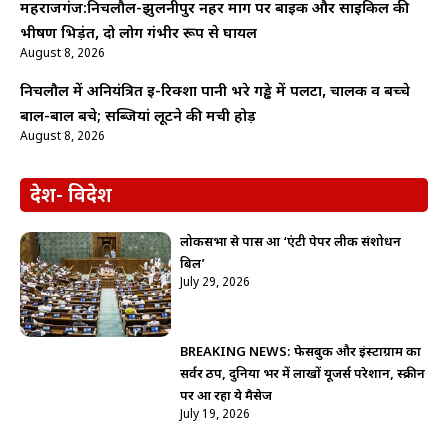
महराजगंज:निचलौल-झुलनीपुर नहर मार्ग पर बाइक और साइकिल की
भीषण भिड़ंत, दो लोग गंभीर रूप से घायल
August 8, 2026
निचलौल में अनियंत्रित ई-रिक्शा पानी भरे गड्ढे में पलटा, चालक व बच्चे
बाल-बाल बचे; सब्जियां लूटने की मची होड़
August 8, 2026
देश- विदेश
लोकसभा से पास हुआ ‘एंटी पेपर लीक संशोधन
बिल’
July 29, 2026
BREAKING NEWS: फेसबुक और इंस्टाग्राम का
सर्वर ठप, दुनिया भर में लाखों यूजर्स परेशान, स्क्रीन
पर आ रहा ये मैसेज
July 19, 2026