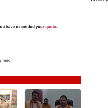
you have exceeded your
quota
..
g feed.