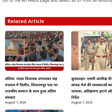
Go to the All Feeds page and select an ID from an existin
Related Article
बलिया: रसड़ा विधायक उमाशंकर सिंह
बुलंदशहर: एसपी अंतरिक्ष जै
पंचतत्व में विलीन, शिवरामपुर घाट पर
कांवड़ मेले की व्यवस्थाओं क
राजकीय सम्मान के साथ हुआ अंतिम
जायजा, अतिक्रमण हटाने औ
संस्कार
निर्देश
August 7, 2026
August 7, 2026