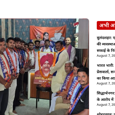
अभी अ
बुलंदशहर: ए
की व्यवस्थ
सफाई के निर्
August 7, 2
भारत भारी: पू
प्रेसवार्ता,
का किया आह
August 7, 2
सिद्धार्थनगर
के आरोप में
August 7, 2
शोहरतगढ़: फ