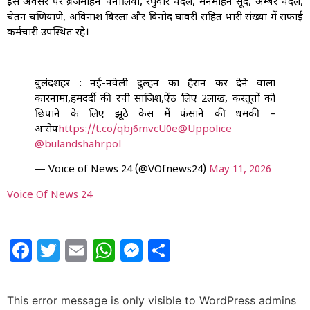
इस अवसर पर ब्रजमोहन चनालिया, रघुवीर चंदेल, मनमोहन सूद, अम्बर चंदेल,
चेतन चणियाणे, अविनाश बिरला और विनोद घावरी सहित भारी संख्या में सफाई
कर्मचारी उपस्थित रहे।
बुलंदशहर : नई-नवेली दुल्हन का हैरान कर देने वाला
कारनामा,हमदर्दी की रची साजिश,ऐंठ लिए ₹2लाख, करतूतों को
छिपाने के लिए झूठे केस में फंसाने की धमकी –
आरोप
https://t.co/qbj6mvcU0e
@Uppolice
@bulandshahrpol
— Voice of News 24 (@VOfnews24)
May 11, 2026
Voice Of News 24
Facebook
Twitter
Email
WhatsApp
Messenger
Share
This error message is only visible to WordPress admins