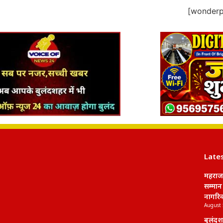
[wonderpl
Late
महराज
सम्मान
नागरि
August 
बुलंदश