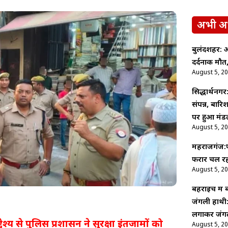
अभी अ
बुलंदशहर: अ
दर्दनाक मौत,
August 5, 2
सिद्धार्थनगर
संपन्न, बारि
पर हुआ मंड
August 5, 2
महराजगंज:फर
फरार चल रहा
August 5, 2
बहराइच में
जंगली हाथी:
लगाकर जंगल
्देश्य से पुलिस प्रशासन ने सुरक्षा इंतजामों को
August 5, 2