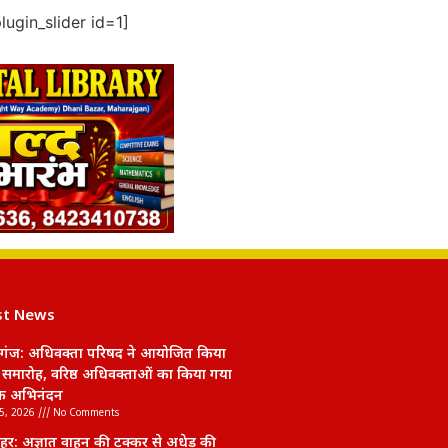
ugin_slider id=1]
st News
गंज: अधिवक्ता परिषद ने आयोजित किया
 समारोह, वरिष्ठ अधिवक्ताओं का किया गया
क अभिनंदन
5, 2026
No Comments
हर: अज्ञात वाहन की टक्कर से अधेड़ की