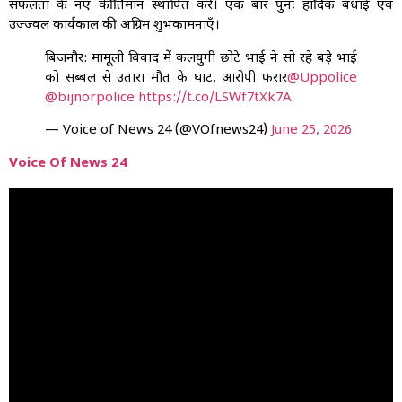
सफलता के नए कीर्तिमान स्थापित करे। एक बार पुनः हार्दिक बधाई एवं
उज्ज्वल कार्यकाल की अग्रिम शुभकामनाएँ।
बिजनौर: मामूली विवाद में कलयुगी छोटे भाई ने सो रहे बड़े भाई
को सब्बल से उतारा मौत के घाट, आरोपी फरार
@Uppolice
@bijnorpolice
https://t.co/LSWf7tXk7A
— Voice of News 24 (@VOfnews24)
June 25, 2026
Voice Of News 24