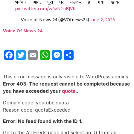
भयंकर आग, पूरा घर जलकर हो गया ख़ाक
pic.twitter.com/w9vN1nBJVK
— Voice of News 24 (@VOfnews24)
June 2, 2026
Voice Of News 24
Facebook
Twitter
Email
WhatsApp
Messenger
Share
This error message is only visible to WordPress admins
Error 403: The request cannot be completed because
you have exceeded your
quota
..
Domain code: youtube.quota
Reason code: quotaExceeded
Error: No feed found with the ID 1.
Go to the All Feeds page and select an ID from an