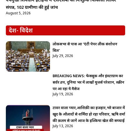
पंचमुखी शिवधाम ईटहिया में एसएसबी का निःशुल्क चिकित्सा शिविर
संपन्न, 102 ग्रामीणों की हुई जांच
August 5, 2026
देश- विदेश
लोकसभा से पास हुआ ‘एंटी पेपर लीक संशोधन
बिल’
July 29, 2026
BREAKING NEWS: फेसबुक और इंस्टाग्राम का
सर्वर ठप, दुनिया भर में लाखों यूजर्स परेशान, स्क्रीन
पर आ रहा ये मैसेज
July 19, 2026
टावर वाला प्यार,आशिक़ी का इजहार,भरे बाजार में
खुद के औलादों से शर्मिंदा हो रहा परिवार, ऋषि वर्मा
की क़लम से जानें आज के इश्किया खेल की सच्चाई
July 13, 2026