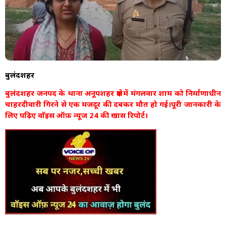
बुलंदशहर
बुलंदशहर जनपद के थाना अनूपशहर क्षेत्र में मंगलवार शाम को निर्माणाधीन
चाहरदीवारी गिरने से एक मजदूर की दबकर मौत हो गई।पूरी जानकारी के
लिए पढ़िए वाॅइस ऑफ़ न्यूज 24 की खास रिपोर्ट।