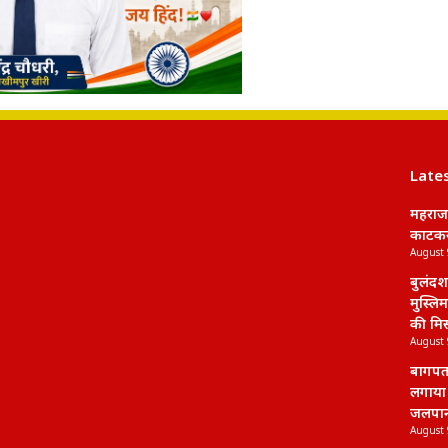
Late
महराजग
काटकर 
August 
बुलंदश
मुस्लिम
की मि
August 
बागपत:
लगाया 
जलपा
August 