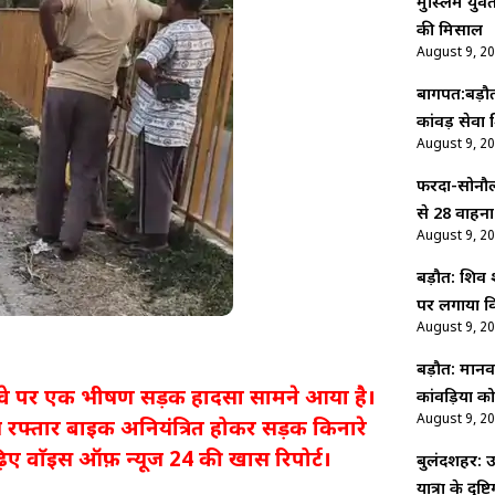
मुस्लिम युवत
की मिसाल
August 9, 2
बागपत:बड़ौत
कांवड़ सेवा
August 9, 2
फरेंदा-सोनौ
से 28 वाहनो
August 9, 2
बड़ौत: शिव 
पर लगाया व
August 9, 2
बड़ौत: मान
र हाईवे पर एक भीषण सड़क हादसा सामने आया है।
कांवड़ियों 
August 9, 2
 तेज रफ्तार बाइक अनियंत्रित होकर सड़क किनारे
िए वाॅइस ऑफ़ न्यूज 24 की खास रिपोर्ट।
बुलंदशहर: उ
यात्रा के दृ