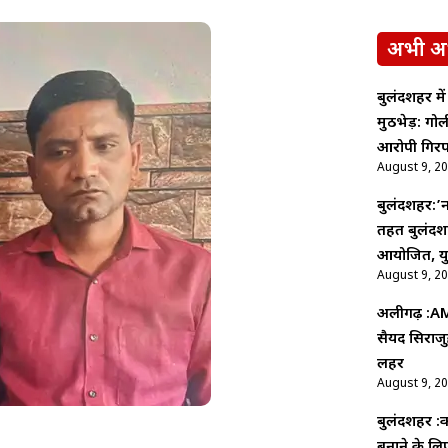
अभी अ
बुलंदशहर मे
मुठभेड़: ग
आरोपी गिरफ
August 9, 2
बुलंदशहर:’न
तहत बुलंदशह
आयोजित, युव
August 9, 2
अलीगढ़ :AMU
सैयद सिराजु
लहर
August 9, 2
बुलंदशहर :का
बनाने के ल