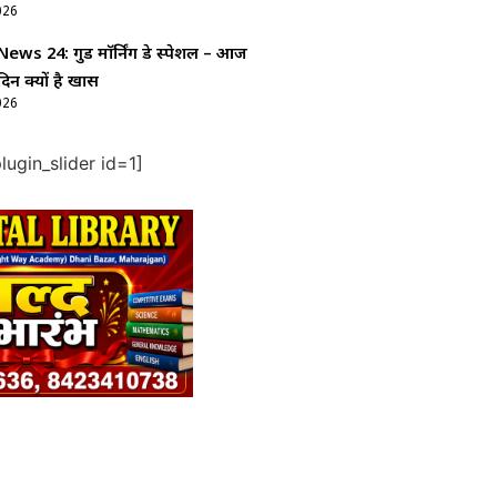
026
ws 24: गुड माॅर्निंग डे स्पेशल – आज
दिन क्यों है खास
026
ugin_slider id=1]