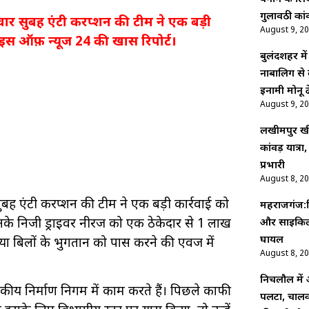
गुलावठी कां
गलवार सुबह एंटी करप्शन की टीम ने एक बड़ी
August 9, 2
ॅइस ऑफ़ न्यूज 24 की खास रिपोर्ट।
बुलंदशहर मे
नाबालिग से 
इनामी मोनू ढ
August 9, 2
लखीमपुर खीर
कांवड़ यात्रा,
प्रभारी
August 8, 2
 सुबह एंटी करप्शन की टीम ने एक बड़ी कार्रवाई को
महराजगंज:न
 उनके निजी ड्राइवर नीरज को एक ठेकेदार से 1 लाख
और साइकिल 
घायल
बकाया बिलों के भुगतान को पास करने की एवज में
August 8, 2
निचलौल में अन
जकीय निर्माण निगम में काम करते हैं। पिछले काफी
पलटा, चालक 