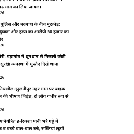
वड़ मार्ग का लिया जायजा
026
ं पुलिस और बदमाश के बीच मुठभेड़:
दुष्कर्म और हत्या का आरोपी 50 हजार का
ेर
026
ी: बड़ागांव में धूमधाम से निकली छोटी
 सुरक्षा व्यवस्था में मुस्तैद दिखे थाना
026
िचलौल-झुलनीपुर नहर मार्ग पर बाइक
की भीषण भिड़ंत, दो लोग गंभीर रूप से
026
ियंत्रित ई-रिक्शा पानी भरे गड्ढे में
व बच्चे बाल-बाल बचे; सब्जियां लूटने