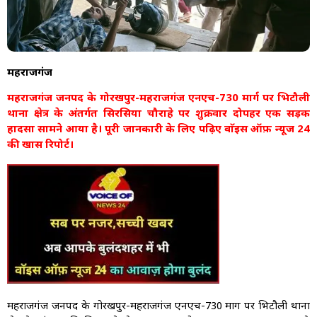
महराजगंज
महराजगंज जनपद के गोरखपुर-महराजगंज एनएच-730 मार्ग पर भिटौली
थाना क्षेत्र के अंतर्गत सिरसिया चौराहे पर शुक्रवार दोपहर एक सड़क
हादसा सामने आया है। पूरी जानकारी के लिए पढ़िए वाॅइस ऑफ़ न्यूज 24
की खास रिपोर्ट।
महराजगंज जनपद के गोरखपुर-महराजगंज एनएच-730 मार्ग पर भिटौली थाना