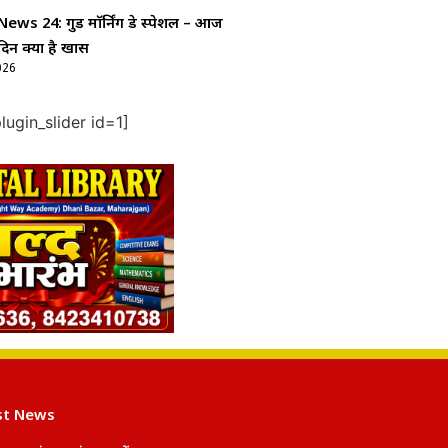
ws 24: गुड माॅर्निंग डे स्पेशल – आज
दिन क्यों है खास
026
ugin_slider id=1]
st News