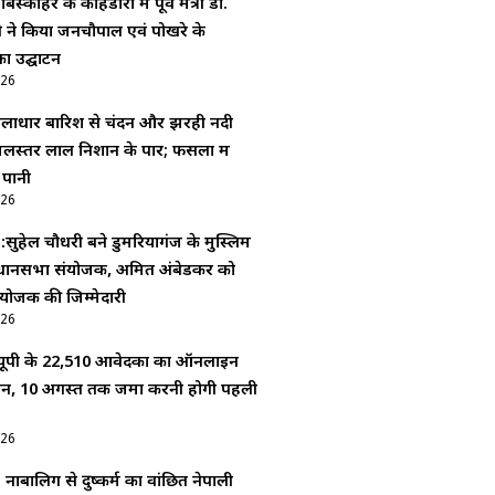
बिस्कोहर के कोहडौरा में पूर्व मंत्री डॉ.
दी ने किया जनचौपाल एवं पोखरे के
ा उद्घाटन
026
ूसलाधार बारिश से चंदन और झरही नदी
लस्तर लाल निशान के पार; फसलों में
 पानी
026
 :सुहेल चौधरी बने डुमरियागंज के मुस्लिम
धानसभा संयोजक, अमित अंबेडकर को
योजक की जिम्मेदारी
026
ूपी के 22,510 आवेदकों का ऑनलाइन
यन, 10 अगस्त तक जमा करनी होगी पहली
026
: नाबालिग से दुष्कर्म का वांछित नेपाली