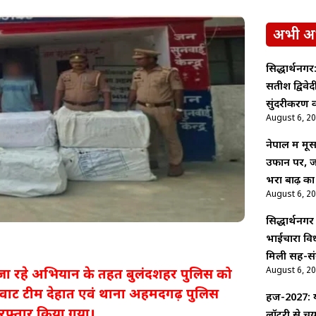
अभी अ
सिद्धार्थनगर:
सतीश द्विवे
सुंदरीकरण क
August 6, 2
नेपाल में म
उफान पर, ज
भरा बाढ़ का
August 6, 2
सिद्धार्थनगर
भाईचारा वि
मिली सह-सं
August 6, 2
 जा रहे अभियान के तहत बुलंदशहर पुलिस को
स्वाट टीम देहात एवं थाना अहमदगढ़ पुलिस
हज-2027: य
िरफ्तार किया गया।
लॉटरी से च