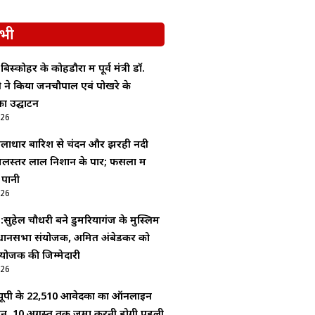
भी
बिस्कोहर के कोहडौरा में पूर्व मंत्री डॉ.
दी ने किया जनचौपाल एवं पोखरे के
ा उद्घाटन
026
ूसलाधार बारिश से चंदन और झरही नदी
लस्तर लाल निशान के पार; फसलों में
 पानी
026
 :सुहेल चौधरी बने डुमरियागंज के मुस्लिम
धानसभा संयोजक, अमित अंबेडकर को
योजक की जिम्मेदारी
026
ूपी के 22,510 आवेदकों का ऑनलाइन
यन, 10 अगस्त तक जमा करनी होगी पहली