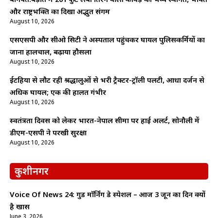
बागपत:बड़ौत में 261 फुट लंबी तिरंगे वाली कांवड़ का भव्य स्वागत, भक्ति
और राष्ट्रभक्ति का दिखा अद्भुत संगम
August 10, 2026
एसएसपी और सीओ सिटी ने अस्पताल पहुंचकर घायल पुलिसकर्मियों का
जाना हालचाल, बढ़ाया हौसला
August 10, 2026
ईटहिया से लौट रही श्रद्धालुओं से भरी ट्रैक्टर-ट्रॉली पलटी, आधा दर्जन से
अधिक घायल; एक की हालत गंभीर
August 10, 2026
स्वतंत्रता दिवस को लेकर भारत-नेपाल सीमा पर हाई अलर्ट, सोनौली में
डीएम-एसपी ने परखी सुरक्षा
August 10, 2026
कुशीनगर
Voice Of News 24: गुड माॅर्निंग डे स्पेशल – आज 3 जून का दिन क्यों
है खास
June 3, 2026