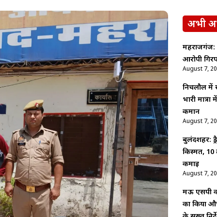
अभी अ
महराजगंज: श
आरोपी गिरफ
August 7, 2
निचलौल में
भारी मात्रा
कमान
August 7, 2
बुलंदशहर: ड
किस्मत, 10 
कमाई
August 7, 2
मऊ एसपी कम
का किया औच
के सख्त निर्द