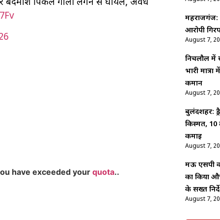
शातिर बदमाश पिंकल गोली लगने से घायल, अवैध
7Fv
महराजगंज: श
आरोपी गिरफ
026
August 7, 2
निचलौल में
भारी मात्रा
कमान
August 7, 2
बुलंदशहर: ड
किस्मत, 10 
कमाई
August 7, 2
मऊ एसपी कम
you have exceeded your
quota
..
का किया औच
के सख्त निर्द
August 7, 2