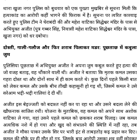
थाना खुर्जा नगर पुलिस को बुधवार को एक पुख्ता मुखबिर से सूचना मिली कि
हत्याकांड का आरोपी कहीं भागने की फिराक में है। सूचना पर त्वरित कार्रवाई
करते हुए पुलिस टीम ने घेराबंदी की और महेश वाटिका सिद्धेश्वर मंदिर के पास से
अभियुक्त अजीत (पुत्र गब्बर सिंह, निवासी महेश वाटिका सिद्धेश्वर मंदिर के पास,
खुर्जा नगर) को धर दबोचा।
दोस्ती, गाली-गलौज और फिर शराब पिलाकर मर्डर: पूछताछ में कबूला
जुर्म
पुलिसिया पूछताछ में अभियुक्त अजीत ने अपना जुर्म कबूल करते हुए हत्या की
जो वजह बताई, वह चौंकाने वाली थी। अजीत ने बताया कि मृतक कमल उसका
गहरा दोस्त था और दोनों साथ में ही काम करते थे। कुछ दिनों पहले किसी बात
को लेकर कमल और उसके बीच तीखी कहासुनी हो गई थी, जिसमें कमल ने उसे
सरेआम भद्दी-भद्दी गालियां दे दी थीं।
अजीत इस बेइज्जती को बर्दाश्त नहीं कर पा रहा था और उसने बदला लेने की
खौफनाक साजिश रची। योजना के मुताबिक, वह कमल को अपने साथ अशोक
वाटिका ले गया, वहां उसने पहले कमल को छककर शराब पिलाई। जब कमल
अत्यधिक नशे में हो गया और खुद को संभालने की स्थिति में नहीं रहा, तब
अजीत ने मौका पाकर उसके सिर पर भारी ईंट से ताबड़तोड़ कई प्रहार कर दिए।
कमल की मौके पर ही मौत हो गई, जिसके बाद आरोपी उसका शव वहीं छोड़कर