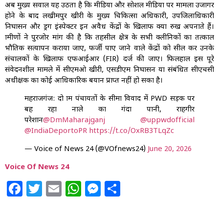
अब मुख्य सवाल यह उठता है कि मीडिया और सोशल मीडिया पर मामला उजागर
होने के बाद लखीमपुर खीरी के मुख्य चिकित्सा अधिकारी, उपजिलाधिकारी
निघासन और ड्रग इंस्पेक्टर इन अवैध केंद्रों के खिलाफ क्या रुख अपनाते हैं।
ग्रामीणों ने पुरजोर मांग की है कि तहसील क्षेत्र के सभी क्लीनिकों का तत्काल
भौतिक सत्यापन कराया जाए, फर्जी पाए जाने वाले केंद्रों को सील कर उनके
संचालकों के खिलाफ एफआईआर (FIR) दर्ज की जाए। फिलहाल इस पूरे
संवेदनशील मामले में सीएमओ खीरी, एसडीएम निघासन या संबंधित सीएचसी
अधीक्षक का कोई आधिकारिक बयान प्राप्त नहीं हो सका है।
महराजगंज: दो ग्राम पंचायतों के सीमा विवाद में PWD सड़क पर
बह रहा नाले का गंदा पानी, राहगीर
परेशान
@DmMaharajganj
@uppwdofficial
@IndiaDeportoPR
https://t.co/OxRB3TLqZc
— Voice of News 24 (@VOfnews24)
June 20, 2026
Voice Of News 24
Facebook
Twitter
Email
WhatsApp
Messenger
Share