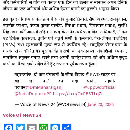
और कर्मचारियों से योग को केवल एक दिन का उत्सव न मानकर अपने दैनिक
जीवन का एक अनिवार्य और अभिन्न हिस्सा बनाने का पुरजोर आह्वान किया।
इस वृहद योगाभ्यास कार्यक्रम में संजीव कुमार तिवारी, सैफ अहमद, रामकृपाल,
नवनीत कश्यप, पंकज कुमार पाण्डेय, स्निग्धा प्रधान, विवस्वान प्रकाश, सुरभि
सिंह तथा उर्फी आजमी सहित जनपद के अनेक वरिष्ठ न्यायिक अधिकारी, लीगल
एड डिफेंस काउंसलर, तृतीय एवं चतुर्थ श्रेणी के कर्मचारी, पैरा-लीगल वालंटियर
(PLVs) तथा सुरक्षाकर्मी मुख्य रूप से उपस्थित रहे। सामूहिक योगाभ्यास के
माध्यम से आयोजित यह पूरा कार्यक्रम सभी को एक स्वस्थ जीवनशैली अपनाने,
मानसिक संतुलन बनाए रखने तथा अपनी कार्यकुशलता को और अधिक सुदृढ़
करने का प्रेरणादायी संदेश देते हुए सफलतापूर्वक संपन्न हुआ।
महराजगंज: दो ग्राम पंचायतों के सीमा विवाद में PWD सड़क पर
बह रहा नाले का गंदा पानी, राहगीर
परेशान
@DmMaharajganj
@uppwdofficial
@IndiaDeportoPR
https://t.co/OxRB3TLqZc
— Voice of News 24 (@VOfnews24)
June 20, 2026
Voice Of News 24
Facebook
Twitter
Email
WhatsApp
Messenger
Share