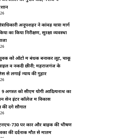
रेशान
026
ेत्राधिकारी अनूपशहर ने कांवड़ यात्रा मार्ग
यों का किया निरीक्षण, सुरक्षा व्यवस्था
ायजा
026
 युवक को ऑटो में बंधक बनाकर लूट, चाकू
ाइल व नकदी छीनी; महराजगंज के
लिस से लगाई न्याय की गुहार
026
र: 9 अगस्त को सीएम योगी आदित्यनाथ का
रत्न सेन इंटर कॉलेज में विकास
की देंगे सौगात
026
 एनएच-730 पर कार और बाइक की भीषण
ुवकों की दर्दनाक मौत से मातम