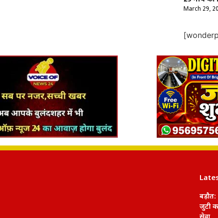
March 29, 2
[wonderpl
Late
बड़ौत: 
जुटी का
सेवा