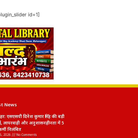
ugin_slider id=1]
st News
हर: एसएसपी दिनेश कुमार सिंह की बड़ी
ाई, लापरवाही और अनुशासनहीनता में 5
र्मी निलंबित
6, 2026
No Comments