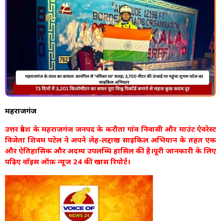
महराजगंज
उत्तर प्रदेश के महराजगंज जनपद के करौता गांव निवासी और माउंट ऐवरेस्ट
विजेता शिवम पटेल ने अपने लेह-लद्दाख साइकिल अभियान के तहत एक
और ऐतिहासिक और अदम्य उपलब्धि हासिल की है।पूरी जानकारी के लिए
पढ़िए वाॅइस ऑफ़ न्यूज 24 की खास रिपोर्ट।