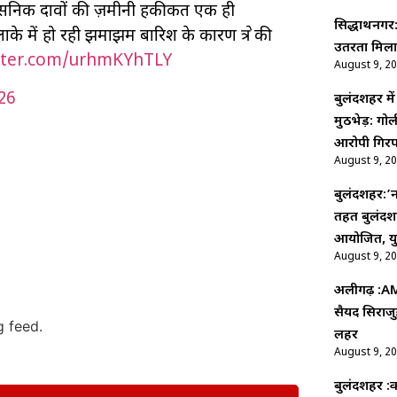
्रशासनिक दावों की ज़मीनी हकीकत एक ही
सिद्धार्थनगर
े में हो रही झमाझम बारिश के कारण क्षेत्र की
उतरता मिला
itter.com/urhmKYhTLY
August 9, 2
026
बुलंदशहर मे
मुठभेड़: ग
आरोपी गिरफ
August 9, 2
बुलंदशहर:’न
तहत बुलंदशह
आयोजित, युव
August 9, 2
अलीगढ़ :AMU
सैयद सिराजु
g feed.
लहर
August 9, 2
बुलंदशहर :का