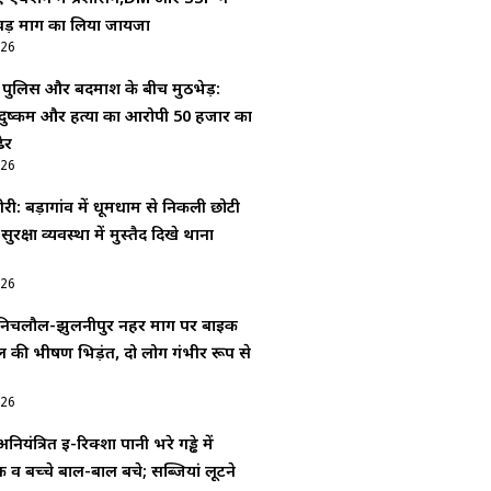
वड़ मार्ग का लिया जायजा
026
ं पुलिस और बदमाश के बीच मुठभेड़:
दुष्कर्म और हत्या का आरोपी 50 हजार का
ेर
026
ी: बड़ागांव में धूमधाम से निकली छोटी
 सुरक्षा व्यवस्था में मुस्तैद दिखे थाना
026
िचलौल-झुलनीपुर नहर मार्ग पर बाइक
की भीषण भिड़ंत, दो लोग गंभीर रूप से
026
ियंत्रित ई-रिक्शा पानी भरे गड्ढे में
व बच्चे बाल-बाल बचे; सब्जियां लूटने