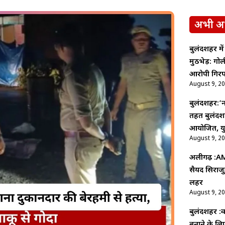
अभी अ
बुलंदशहर मे
मुठभेड़: ग
आरोपी गिरफ
August 9, 2
बुलंदशहर:’न
तहत बुलंदशह
आयोजित, युव
August 9, 2
अलीगढ़ :AMU
सैयद सिराजु
लहर
August 9, 2
बुलंदशहर :का
बनाने के ल