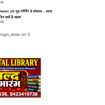
026
ws 24: गुड माॅर्निंग डे स्पेशल – आज
दिन क्यों है खास
026
ugin_slider id=1]