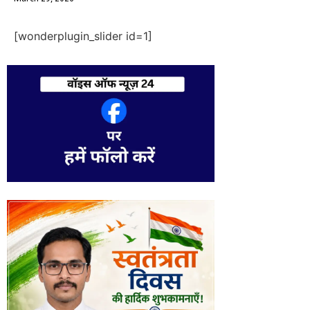
[wonderplugin_slider id=1]