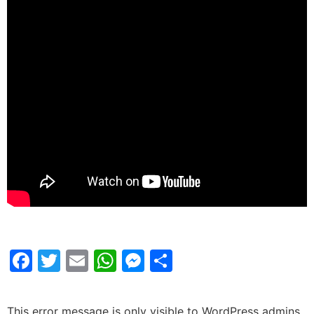
Facebook
Twitter
Email
WhatsApp
Messenger
Share
This error message is only visible to WordPress admins