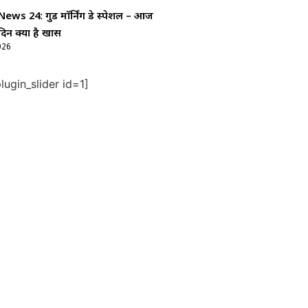
ws 24: गुड माॅर्निंग डे स्पेशल – आज
दिन क्यों है खास
026
ugin_slider id=1]