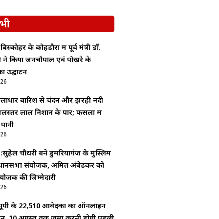
भी
बिस्कोहर के कोहडौरा में पूर्व मंत्री डॉ.
दी ने किया जनचौपाल एवं पोखरे के
ा उद्घाटन
026
ूसलाधार बारिश से चंदन और झरही नदी
लस्तर लाल निशान के पार; फसलों में
 पानी
026
 :सुहेल चौधरी बने डुमरियागंज के मुस्लिम
धानसभा संयोजक, अमित अंबेडकर को
योजक की जिम्मेदारी
026
ूपी के 22,510 आवेदकों का ऑनलाइन
यन, 10 अगस्त तक जमा करनी होगी पहली