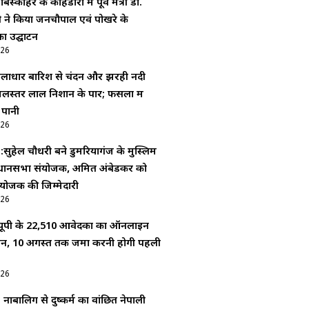
बिस्कोहर के कोहडौरा में पूर्व मंत्री डॉ.
दी ने किया जनचौपाल एवं पोखरे के
ा उद्घाटन
026
ूसलाधार बारिश से चंदन और झरही नदी
लस्तर लाल निशान के पार; फसलों में
 पानी
026
 :सुहेल चौधरी बने डुमरियागंज के मुस्लिम
धानसभा संयोजक, अमित अंबेडकर को
योजक की जिम्मेदारी
026
ूपी के 22,510 आवेदकों का ऑनलाइन
यन, 10 अगस्त तक जमा करनी होगी पहली
026
: नाबालिग से दुष्कर्म का वांछित नेपाली