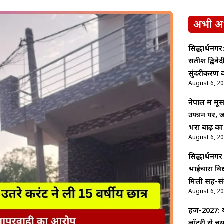
अभी अ
सिद्धार्थनगर:
सतीश द्विवे
सुंदरीकरण क
August 6, 2
नेपाल में म
उफान पर, ज
भरा बाढ़ का
August 6, 2
सिद्धार्थनगर
भाईचारा वि
मिली सह-सं
August 6, 2
हज-2027: य
लॉटरी से च