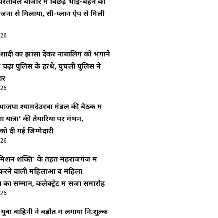
रतावल बाजार में बिछड़े भाई-बहन को
िजनों से मिलाया, सी-प्लान ऐप से मिली
026
शादी का झांसा देकर नाबालिग को भगाने
चढ़ा पुलिस के हत्थे, घुघली पुलिस ने
ार
026
ाजपा श्यामदेउरवा मंडल की बैठक में
ा यात्रा’ की तैयारियों पर मंथन,
 को दी गई जिम्मेदारी
026
िशन शक्ति’ के तहत महराजगंज में
र्य करने वाली महिलाओं व महिला
ं का सम्मान, कलेक्ट्रेट में सजा समारोह
026
 युवा वाहिनी ने बड़ौत में लगाया नि:शुल्क