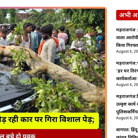
अभी अ
महराजगंज :
वाला आरोपी 
किया गिरफ्त
August 6, 2
महराजगंज:भ
‘हर घर तिरंग
कार्यकर्ताओं
August 6, 2
महराजगंज:म
उत्कृष्ट का
पुलिसकर्मियो
August 6, 2
बागपत: हिंदू
कांवड़ चिकित