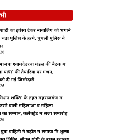
भी
शादी का झांसा देकर नाबालिग को भगाने
चढ़ा पुलिस के हत्थे, घुघली पुलिस ने
ार
026
ाजपा श्यामदेउरवा मंडल की बैठक में
ा यात्रा’ की तैयारियों पर मंथन,
 को दी गई जिम्मेदारी
026
िशन शक्ति’ के तहत महराजगंज में
र्य करने वाली महिलाओं व महिला
ं का सम्मान, कलेक्ट्रेट में सजा समारोह
026
 युवा वाहिनी ने बड़ौत में लगाया नि:शुल्क
्सा शिविर, सीएम योगी के उत्तम स्वास्थ्य