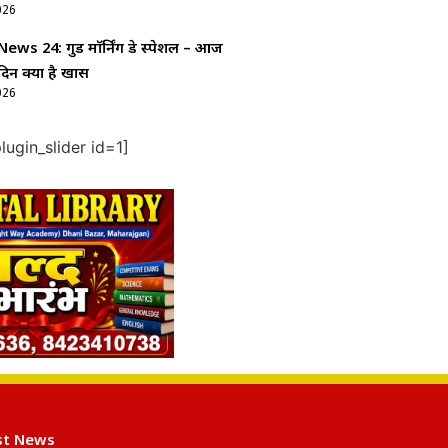
026
ws 24: गुड माॅर्निंग डे स्पेशल – आज
दिन क्यों है खास
026
ugin_slider id=1]
st News