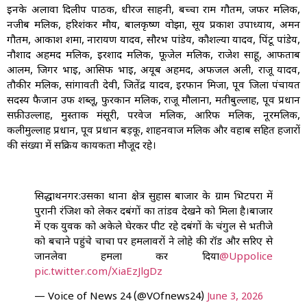
इनके अलावा दिलीप पाठक, धीरज साहनी, बच्चा राम गौतम, जफर मलिक,
नजीब मलिक, हरिशंकर मौर्य, बालकृष्ण वोझा, सूर्य प्रकाश उपाध्याय, अमन
गौतम, आकाश शर्मा, नारायण यादव, सौरभ पांडेय, कौशल्या यादव, पिंटू पांडेय,
नौशाद अहमद मलिक, इरशाद मलिक, फूजेल मलिक, राजेश साहू, आफताब
आलम, जिगर भाई, आसिफ भाई, अयूब अहमद, अफजल अली, राजू यादव,
तौकीर मलिक, सांगावती देवी, जितेंद्र यादव, इरफान मिर्जा, पूर्व जिला पंचायत
सदस्य फैजान उर्फ शब्लू, फुरकान मलिक, राजू मौलाना, मतीबुल्लाह, पूर्व प्रधान
सफ़ीउल्लाह, मुस्ताक मंसूरी, परवेज मलिक, आरिफ मलिक, नूरमलिक,
कलीमुल्लाह प्रधान, पूर्व प्रधान बड़कू, शाहनवाज मलिक और वहाब सहित हजारों
की संख्या में सक्रिय कार्यकर्ता मौजूद रहे।
सिद्धार्थनगर:उसका थाना क्षेत्र सुहास बाजार के ग्राम भिटपरा में
पुरानी रंजिश को लेकर दबंगों का तांडव देखने को मिला है।बाजार
में एक युवक को अकेले घेरकर पीट रहे दबंगों के चंगुल से भतीजे
को बचाने पहुंचे चाचा पर हमलावरों ने लोहे की रॉड और सरिए से
जानलेवा हमला कर दिया
@Uppolice
pic.twitter.com/XiaEzJlgDz
— Voice of News 24 (@VOfnews24)
June 3, 2026