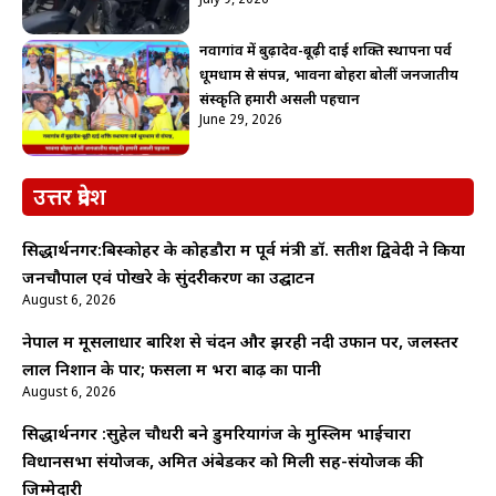
July 9, 2026
नवागांव में बुढ़ादेव-बूढ़ी दाई शक्ति स्थापना पर्व
धूमधाम से संपन्न, भावना बोहरा बोलीं जनजातीय
संस्कृति हमारी असली पहचान
June 29, 2026
उत्तर प्रदेश
सिद्धार्थनगर:बिस्कोहर के कोहडौरा में पूर्व मंत्री डॉ. सतीश द्विवेदी ने किया
जनचौपाल एवं पोखरे के सुंदरीकरण का उद्घाटन
August 6, 2026
नेपाल में मूसलाधार बारिश से चंदन और झरही नदी उफान पर, जलस्तर
लाल निशान के पार; फसलों में भरा बाढ़ का पानी
August 6, 2026
सिद्धार्थनगर :सुहेल चौधरी बने डुमरियागंज के मुस्लिम भाईचारा
विधानसभा संयोजक, अमित अंबेडकर को मिली सह-संयोजक की
जिम्मेदारी