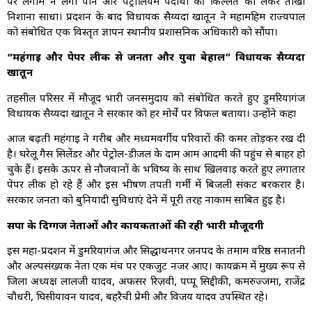
पर लगाम न लगा पाने और पेट्रोलियम पदार्थों की किल्लत को लेकर तीखा
निशाना साधा। प्रदर्शन के बाद विधायक सैय्यदा खातून ने महामहिम राज्यपाल
को संबोधित एक विस्तृत ज्ञापन स्थानीय प्रशासनिक अधिकारी को सौंपा।
“महंगाई और पेपर लीक से जनता और युवा बेहाल” विधायक सैय्यदा
खातून
तहसील परिसर में मौजूद भारी जनसमुदाय को संबोधित करते हुए डुमरियागंज
विधायक सैय्यदा खातून ने सरकार को हर मोर्चे पर विफल बताया। उन्होंने कहा
आज बढ़ती महंगाई ने गरीब और मध्यमवर्गीय परिवारों की कमर तोड़कर रख दी
है। घरेलू गैस सिलेंडर और पेट्रोल-डीजल के दाम आम आदमी की पहुंच से बाहर हो
चुके हैं। इसके ऊपर से नौजवानों के भविष्य के साथ खिलवाड़ करते हुए लगातार
पेपर लीक हो रहे हैं और इस भीषण तपती गर्मी में बिजली संकट बरकरार है।
सरकार जनता को बुनियादी सुविधाएं देने में पूरी तरह नाकाम साबित हुई है।
सपा के दिग्गज नेताओं और कार्यकर्ताओं की रही भारी मौजूदगी
इस महा-प्रदर्शन में डुमरियागंज और सिद्धार्थनगर जनपद के तमाम वरिष्ठ सनातनी
और अल्पसंख्यक नेता एक मंच पर एकजुट नजर आए। कार्यक्रम में मुख्य रूप से
जिला अध्यक्ष लालजी यादव, अफसर रिज़वी, पप्पू सिद्दीकी, कमरुज्जमा, राजेंद्र
चौधरी, घिसीयावन यादव, बहरैची प्रेमी और विजय यादव उपस्थित रहे।