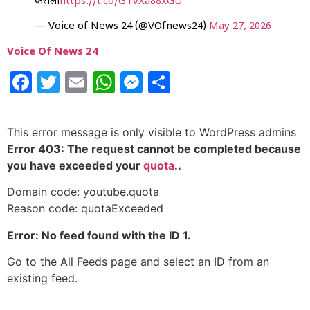
फैसला
https://t.co/GTvXa88xGU
— Voice of News 24 (@VOfnews24)
May 27, 2026
Voice Of News 24
Facebook
Twitter
Email
WhatsApp
Messenger
Share
This error message is only visible to WordPress admins
Error 403: The request cannot be completed because
you have exceeded your
quota
..
Domain code: youtube.quota
Reason code: quotaExceeded
Error: No feed found with the ID 1.
Go to the All Feeds page and select an ID from an
existing feed.