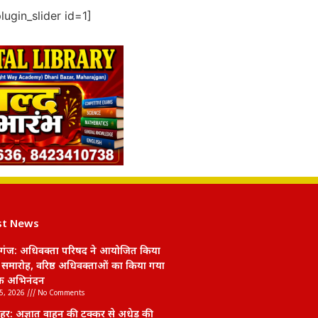
ugin_slider id=1]
st News
गंज: अधिवक्ता परिषद ने आयोजित किया
 समारोह, वरिष्ठ अधिवक्ताओं का किया गया
क अभिनंदन
5, 2026
No Comments
हर: अज्ञात वाहन की टक्कर से अधेड़ की