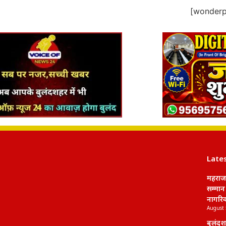
[wonderpl
Late
महराज
सम्मान
नागरि
August 
बुलंदश