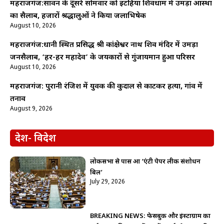
महराजगंज:सावन के दूसरे सोमवार को इटहिया शिवधाम में उमड़ा आस्था
का सैलाब, हजारों श्रद्धालुओं ने किया जलाभिषेक
August 10, 2026
महराजगंज:धानी स्थित प्रसिद्ध श्री कांक्षेश्वर नाथ शिव मंदिर में उमड़ा
जनसैलाब, ‘हर-हर महादेव’ के जयकारों से गुंजायमान हुआ परिसर
August 10, 2026
महराजगंज: पुरानी रंजिश में युवक की कुदाल से काटकर हत्या, गांव में
तनाव
August 9, 2026
देश- विदेश
लोकसभा से पास हुआ ‘एंटी पेपर लीक संशोधन
बिल’
July 29, 2026
BREAKING NEWS: फेसबुक और इंस्टाग्राम का