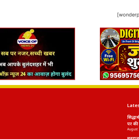
[wonderpl
Late
सिद्धा
पर की 
August 
महराजग