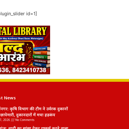
ugin_slider id=1]
st News
र्थनगर: कृषि विभाग की टीम ने उर्वरक दुकानों
छापेमारी, दुकानदारों में मचा हड़कंप
7, 2026
No Comments
ंज: शादी का झांसा देकर दुष्कर्म करने वाला