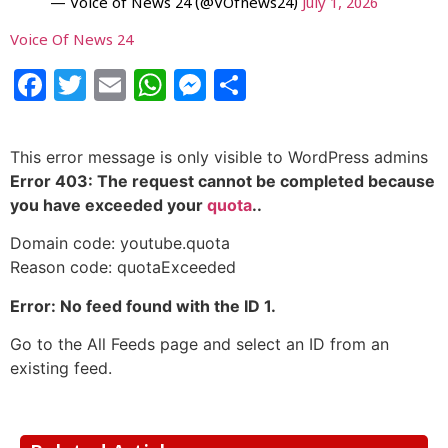
— Voice of News 24 (@VOfnews24)
July 1, 2026
Voice Of News 24
Facebook
Twitter
Email
WhatsApp
Messenger
Share
This error message is only visible to WordPress admins
Error 403: The request cannot be completed because
you have exceeded your
quota
..
Domain code: youtube.quota
Reason code: quotaExceeded
Error: No feed found with the ID 1.
Go to the All Feeds page and select an ID from an
existing feed.