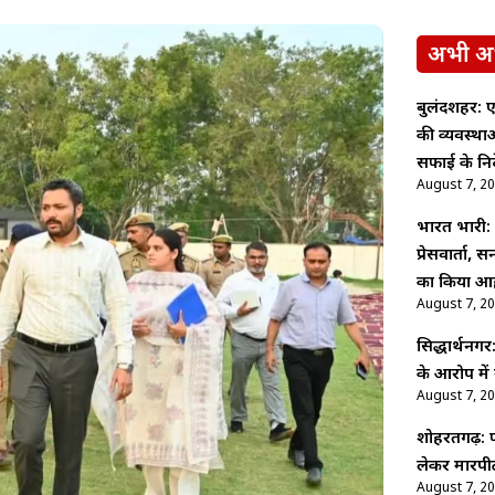
अभी अ
बुलंदशहर: ए
की व्यवस्थ
सफाई के निर्
August 7, 2
भारत भारी: पू
प्रेसवार्ता,
का किया आह
August 7, 2
सिद्धार्थनगर
के आरोप में
August 7, 2
शोहरतगढ़: फ
लेकर मारपीट
August 7, 2