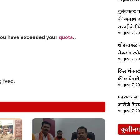
बुलंदशहर: ए
की व्यवस्थ
सफाई के निर्
August 7, 2
you have exceeded your
quota
..
शोहरतगढ़: फ
लेकर मारपीट
August 7, 2
सिद्धार्थनगर
की छापेमारी,
g feed.
August 7, 2
महराजगंज: श
आरोपी गिरफ
August 7, 2
कुशीनग