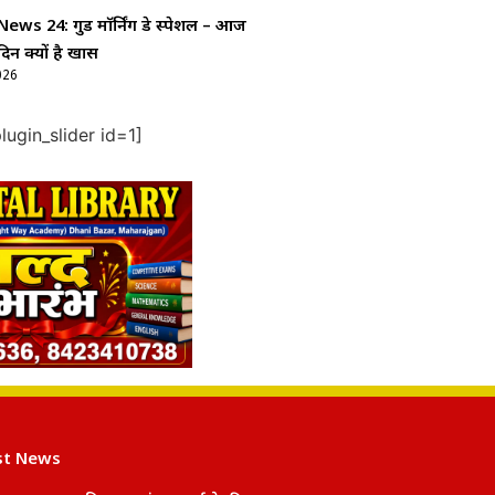
ws 24: गुड माॅर्निंग डे स्पेशल – आज
दिन क्यों है खास
026
ugin_slider id=1]
st News