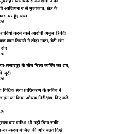
नूपशहर विधायक संजय शर्मा ने की
ोगी आदित्यनाथ से मुलाकात, क्षेत्र के
कास पर हुई चर्चा
026
 शादियां करने वाले आरोपी अनुज त्रिवेदी
क ज्ञान तिवारी ने तोड़ा नाता, बेटी संग
 रोए
026
िठिया-ससारपुर के बीच मिला व्यक्ति का शव,
ें जुटी
026
 विधिक सेवा प्राधिकरण के सचिव ने
पलाइन का किया औचक निरीक्षण, दिए कड़े
026
मूसलाधार बारिश भी नहीं डिगा सकी
-दर-कदम मंजिल की ओर बढ़ते दिखे