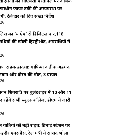
:सीएमओ का सीएचसी परतावल पर औचक
र्माणाधीन फायर टंकी की अव्यवस्था पर
ी, ठेकेदार को दिए सख्त निर्देश
026
लिस का ‘यक्ष ऐप’ से डिजिटल वार,118
यों की खोली हिस्ट्रीशीट, अपराधियों में
026
भीषण सड़क हादसा: माफिया अतीक अहमद
े अबान और दोस्त की मौत, 3 घायल
026
वन शिवरात्रि पर बुलंदशहर में 10 और 11
द रहेंगे सभी स्कूल-कॉलेज, डीएम ने जारी
026
 यात्रियों को बड़ी राहत: डिबाई स्टेशन पर
इंदौर एक्सप्रेस, रेल मंत्री ने सांसद भोला