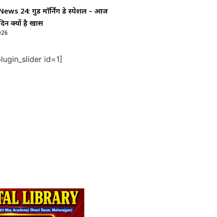
ws 24: गुड माॅर्निंग डे स्पेशल – आज
दिन क्यों है खास
026
ugin_slider id=1]