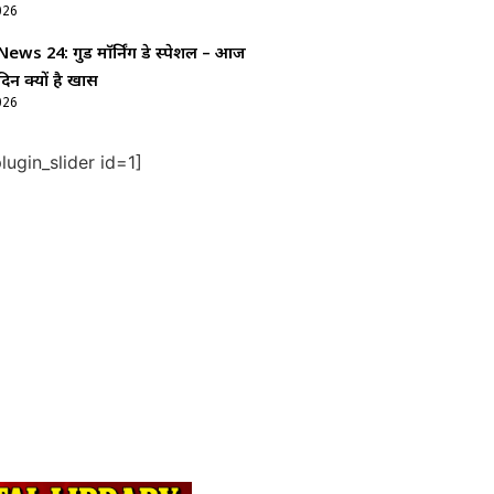
026
ws 24: गुड माॅर्निंग डे स्पेशल – आज
दिन क्यों है खास
026
ugin_slider id=1]