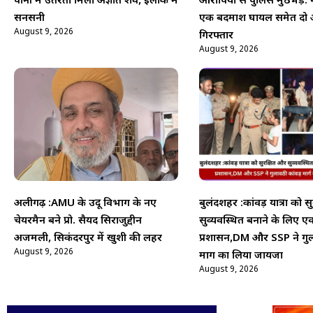
पानी में उतरता मिला अज्ञात शव, इलाके में
आरोपियों से पुलिस मुठभेड़: 
सनसनी
एक बदमाश घायल समेत दो 
August 9, 2026
गिरफ्तार
August 9, 2026
अलीगढ़ :AMU के उर्दू विभाग के नए
बुलंदशहर :कांवड़ यात्रा को स
चेयरमैन बने प्रो. सैयद सिराजुद्दीन
सुव्यवस्थित बनाने के लिए एक
अजमली, सिकंदरपुर में खुशी की लहर
प्रशासन,DM और SSP ने गुल
August 9, 2026
मार्ग का लिया जायजा
August 9, 2026