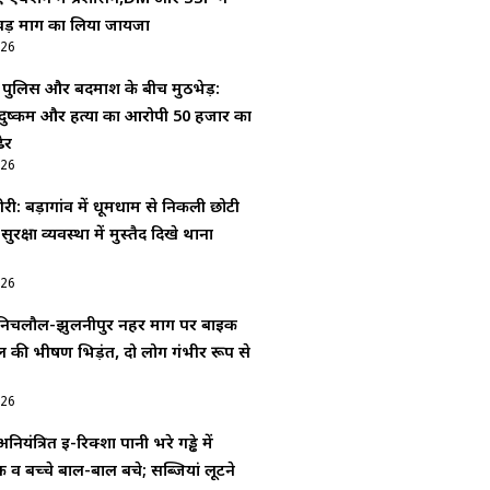
वड़ मार्ग का लिया जायजा
026
ं पुलिस और बदमाश के बीच मुठभेड़:
दुष्कर्म और हत्या का आरोपी 50 हजार का
ेर
026
ी: बड़ागांव में धूमधाम से निकली छोटी
 सुरक्षा व्यवस्था में मुस्तैद दिखे थाना
026
िचलौल-झुलनीपुर नहर मार्ग पर बाइक
की भीषण भिड़ंत, दो लोग गंभीर रूप से
026
ियंत्रित ई-रिक्शा पानी भरे गड्ढे में
व बच्चे बाल-बाल बचे; सब्जियां लूटने