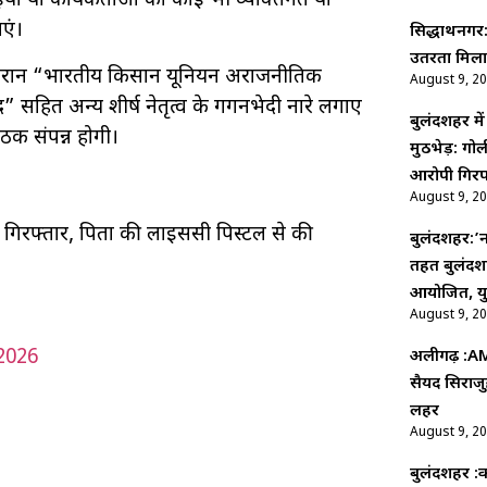
ों या कार्यकर्ताओं को कोई भी व्यक्तिगत या
एं।
सिद्धार्थनगर
उतरता मिला
के दौरान “भारतीय किसान यूनियन अराजनीतिक
August 9, 2
द” सहित अन्य शीर्ष नेतृत्व के गगनभेदी नारे लगाए
बुलंदशहर मे
ठक संपन्न होगी।
मुठभेड़: ग
आरोपी गिरफ
August 9, 2
 गिरफ्तार, पिता की लाइसेंसी पिस्टल से की
बुलंदशहर:’न
तहत बुलंदशह
आयोजित, युव
August 9, 2
2026
अलीगढ़ :AMU
सैयद सिराजु
लहर
August 9, 2
बुलंदशहर :का