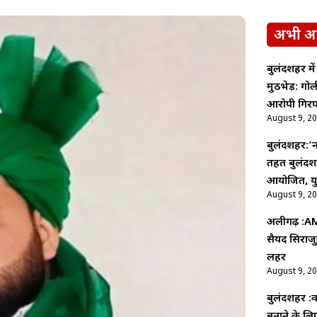
अभी अ
बुलंदशहर मे
मुठभेड़: ग
आरोपी गिरफ
August 9, 2
बुलंदशहर:’न
तहत बुलंदशह
आयोजित, युव
August 9, 2
अलीगढ़ :AMU
सैयद सिराजु
लहर
August 9, 2
बुलंदशहर :का
बनाने के ल