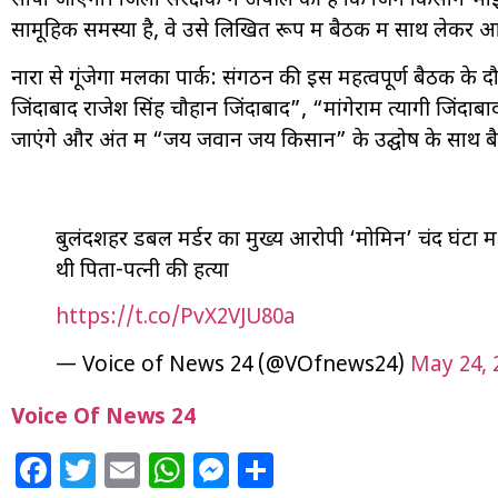
सौंपा जाएगा। जिला संरक्षक ने अपील की है कि जिन किसान भाइय
सामूहिक समस्या है, वे उसे लिखित रूप में बैठक में साथ लेकर आ
नारों से गूंजेगा मलका पार्क: संगठन की इस महत्वपूर्ण बैठक 
जिंदाबाद राजेश सिंह चौहान जिंदाबाद”, “मांगेराम त्यागी जिंदाबा
जाएंगे और अंत में “जय जवान जय किसान” के उद्घोष के साथ बै
बुलंदशहर डबल मर्डर का मुख्य आरोपी ‘मोमिन’ चंद घंटों में
थी पिता-पत्नी की हत्या
https://t.co/PvX2VJU80a
— Voice of News 24 (@VOfnews24)
May 24, 
Voice Of News 24
Facebook
Twitter
Email
WhatsApp
Messenger
Share