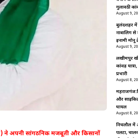
गुलावठी कां
August 9, 2
बुलंदशहर मे
नाबालिग से 
इनामी मोनू ढ
August 9, 2
लखीमपुर खीर
कांवड़ यात्रा,
प्रभारी
August 8, 2
महराजगंज:न
और साइकिल 
घायल
August 8, 2
निचलौल में अन
पलटा, चालक 
) ने अपनी सांगठनिक मजबूती और किसानों