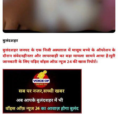
बुलंदशहर
बुलंदशहर जनपद के एक निजी अस्पताल में मासूम बच्चे के ऑपरेशन के
दौरान संवेदनहीनता और लापरवाही का बड़ा मामला सामने आया है।पूरी
जानकारी के लिए पढ़िए वाॅइस ऑफ़ न्यूज 24 की खास रिपोर्ट।