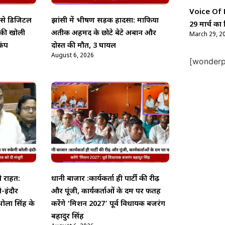
Voice Of Ne
’ से डिजिटल
झांसी में भीषण सड़क हादसा: माफिया
29 मार्च का 
 की खोली
अतीक अहमद के छोटे बेटे अबान और
March 29, 2
कंप
दोस्त की मौत, 3 घायल
August 6, 2026
[wonderpl
़ी राहत:
धानी बाजार :कार्यकर्ता ही पार्टी की रीढ़
ी-इंदौर
और पूंजी, कार्यकर्ताओं के दम पर फतह
 भोला सिंह के
करेंगे ‘मिशन 2027’ पूर्व विधायक बजरंग
बहादुर सिंह