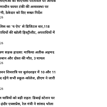
:सीएमओ का सीएचसी परतावल पर औचक
र्माणाधीन फायर टंकी की अव्यवस्था पर
ी, ठेकेदार को दिए सख्त निर्देश
026
लिस का ‘यक्ष ऐप’ से डिजिटल वार,118
यों की खोली हिस्ट्रीशीट, अपराधियों में
026
भीषण सड़क हादसा: माफिया अतीक अहमद
े अबान और दोस्त की मौत, 3 घायल
026
वन शिवरात्रि पर बुलंदशहर में 10 और 11
द रहेंगे सभी स्कूल-कॉलेज, डीएम ने जारी
026
 यात्रियों को बड़ी राहत: डिबाई स्टेशन पर
इंदौर एक्सप्रेस, रेल मंत्री ने सांसद भोला