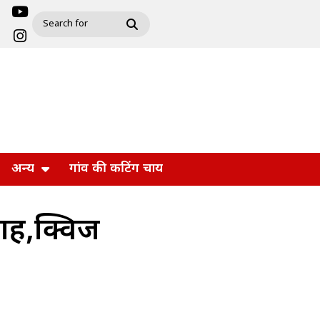
अन्य
गांव की कटिंग चाय
्साह,क्विज