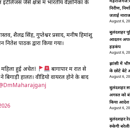
महराजगंज
लिजेंस जैसे क्षेत्रों में भारतीय वैज्ञानिकों के
निरीक्षण, नि
जताई नाराजग
August 6, 2
बुलंदशहर पु
शैलेंद्र सिंह, गुप्तेश्वर प्रसाद, मनीष हिमांशु
आदतन अपराधि
न नितेश पाठक द्वारा किया गया।
हड़कंप
August 6, 2
झांसी में 
़ी महिला हुई अचेत!
बागापार में रात से
के छोटे बेट
े बिगाड़ी हालत। वीडियो वायरल होने के बाद
August 6, 2
@DmMaharajganj
बुलंदशहर:सा
अगस्त को बं
किया आदेश
2026
August 6, 2
बुलंदशहर:रेल
रुकेगी बरेली-