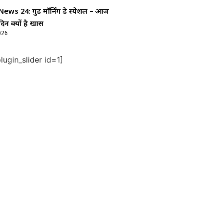
ws 24: गुड माॅर्निंग डे स्पेशल – आज
दिन क्यों है खास
026
ugin_slider id=1]