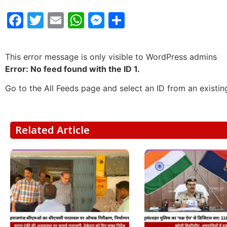
Facebook
Twitter
Email
WhatsApp
Messenger
Share
This error message is only visible to WordPress admins
Error: No feed found with the ID 1.
Go to the All Feeds page and select an ID from an existin
Related Article