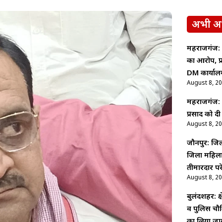
अभी अ
महराजगंज: 
का आरोप, प्
DM कार्याल
August 8, 2
महराजगंज: पद
प्रसाद को द
August 8, 2
जौनपुर: जिल
जिला महिला 
तीमारदार प
August 8, 2
बुलंदशहर: क्ष
व पुलिस चौकि
का लिया ज