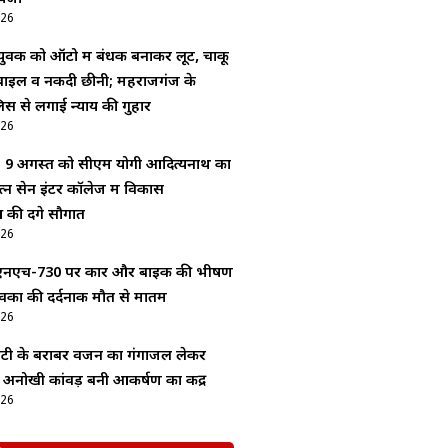
026
 युवक को ऑटो में बंधक बनाकर लूट, चाकू
ाइल व नकदी छीनी; महराजगंज के
लिस से लगाई न्याय की गुहार
026
र: 9 अगस्त को सीएम योगी आदित्यनाथ का
रत्न सेन इंटर कॉलेज में विकास
की देंगे सौगात
026
 एनएच-730 पर कार और बाइक की भीषण
ुवकों की दर्दनाक मौत से मातम
026
बेटी के बराबर वजन का गंगाजल लेकर
 अनोखी कांवड़ बनी आकर्षण का केंद्र
026