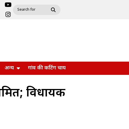
अन्य
गांव की कटिंग चाय
 नामित; विधायक