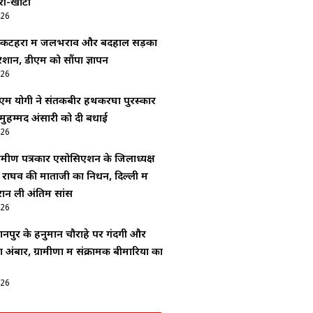
री-खोटी
026
कटहरा में जलभराव और बदहाल सड़कों
रेशान, डीएम को सौंपा ज्ञापन
026
 योगी ने संतकबीर हथकरघा पुरस्कार
मुहम्मद अंसारी को दी बधाई
026
रामीण पत्रकार एसोसिएशन के जिलाध्यक्ष
राघव की माताजी का निधन, दिल्ली में
रान ली अंतिम सांस
026
ानपुर के हनुमान चौराहे पर गंदगी और
बार, ग्रामीणों में संक्रामक बीमारियों का
026