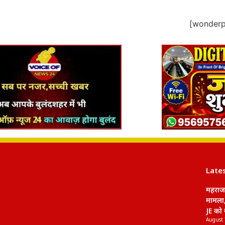
[wonderpl
Late
महराजग
मामला,
JE को 
August 