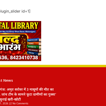
ugin_slider id=1]
st News
ंज: अमृत सरोवर में 3 मासूमों की मौत का
 जांच टीम के सामने फूटा ग्रामीणों का गुस्सा’
सुनाई खरी-खोटी
7, 2026
No Comments