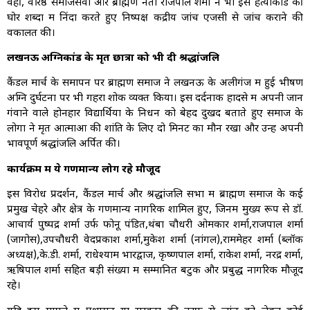
वहीं, वरिष्ठ समाजसेवी और ब्राह्मण नेता राजपाल शर्मा ने भी इस हत्याकांड की
घोर शब्दों में निंदा करते हुए निष्पक्ष केंद्रीय जांच एजेंसी से जांच कराने की
वकालत की।
लखनऊ अग्निकांड के मृत छात्रों को भी दी श्रद्धांजलि
कैंडल मार्च के समापन पर ब्राह्मण समाज ने लखनऊ के अलीगंज में हुई भीषण
अग्नि दुर्घटना पर भी गहरा शोक व्यक्त किया। इस दर्दनाक हादसे में अपनी जान
गंवाने वाले होनहार विद्यार्थियों के निधन को बेहद दुखद बताते हुए समाज के
लोगों ने मृत आत्माओं की शांति के लिए दो मिनट का मौन रखा और उन्हें अपनी
भावपूर्ण श्रद्धांजलि अर्पित की।
कार्यक्रम में ये गणमान्य लोग रहे मौजूद
इस विरोध प्रदर्शन, कैंडल मार्च और श्रद्धांजलि सभा में ब्राह्मण समाज के कई
प्रमुख चेहरे और क्षेत्र के गणमान्य नागरिक शामिल हुए, जिनमें मुख्य रूप से डॉ.
आचार्य पुष्पेंद्र शर्मा उर्फ फोनू पंडित,थंबा चौधरी ओमकार शर्मा,राजपाल शर्मा
(जागोस),उपचौधरी वेदप्रकाश शर्मा,मुकेश शर्मा (नांगल),राममेहर शर्मा (ब्लॉक
अध्यक्ष),के.डी. शर्मा, राधेश्याम भारद्वाज, कृष्णपाल शर्मा, राकेश शर्मा, नरेंद्र शर्मा,
ऋषिपाल शर्मा सहित बड़ी संख्या में सम्मानित बटुक और प्रबुद्ध नागरिक मौजूद
रहे।