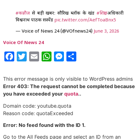
#कन्नौज
से बड़ी खबर: सौरिख ब्लॉक के खंड
#शिक्षा
अधिकारी
विश्वनाथ पाठक सस्पेंड
pic.twitter.com/AefToaBnx5
— Voice of News 24 (@VOfnews24)
June 3, 2026
Voice Of News 24
Facebook
Twitter
Email
WhatsApp
Messenger
Share
This error message is only visible to WordPress admins
Error 403: The request cannot be completed because
you have exceeded your
quota
..
Domain code: youtube.quota
Reason code: quotaExceeded
Error: No feed found with the ID 1.
Go to the All Feeds page and select an ID from an