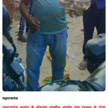
महराजगंज
महराजगंज जनपद के नौतनवां तहसील अंतर्गत ग्राम रतनपुर के टोला