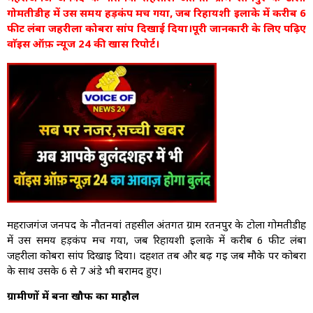
गोमतीडीह में उस समय हड़कंप मच गया, जब रिहायशी इलाके में करीब 6
फीट लंबा जहरीला कोबरा सांप दिखाई दिया।पूरी जानकारी के लिए पढ़िए
वाॅइस ऑफ़ न्यूज 24 की खास रिपोर्ट।
महराजगंज जनपद के नौतनवां तहसील अंतर्गत ग्राम रतनपुर के टोला गोमतीडीह
में उस समय हड़कंप मच गया, जब रिहायशी इलाके में करीब 6 फीट लंबा
जहरीला कोबरा सांप दिखाई दिया। दहशत तब और बढ़ गई जब मौके पर कोबरा
के साथ उसके 6 से 7 अंडे भी बरामद हुए।
ग्रामीणों में बना खौफ का माहौल