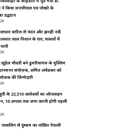
बिस्कोहर के कोहडौरा में पूर्व मंत्री डॉ.
दी ने किया जनचौपाल एवं पोखरे के
ा उद्घाटन
026
ूसलाधार बारिश से चंदन और झरही नदी
लस्तर लाल निशान के पार; फसलों में
 पानी
026
 :सुहेल चौधरी बने डुमरियागंज के मुस्लिम
धानसभा संयोजक, अमित अंबेडकर को
योजक की जिम्मेदारी
026
ूपी के 22,510 आवेदकों का ऑनलाइन
यन, 10 अगस्त तक जमा करनी होगी पहली
026
: नाबालिग से दुष्कर्म का वांछित नेपाली