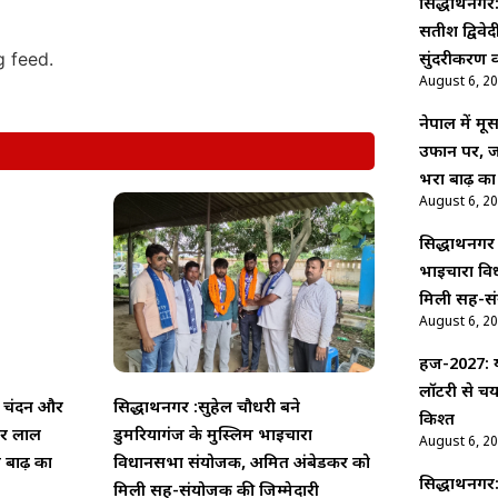
सिद्धार्थनगर:
सतीश द्विवे
g feed.
सुंदरीकरण क
August 6, 2
नेपाल में म
उफान पर, ज
भरा बाढ़ का
August 6, 2
सिद्धार्थनगर
भाईचारा वि
मिली सह-सं
August 6, 2
हज-2027: य
लॉटरी से च
से चंदन और
सिद्धार्थनगर :सुहेल चौधरी बने
किश्त
तर लाल
डुमरियागंज के मुस्लिम भाईचारा
August 6, 2
 बाढ़ का
विधानसभा संयोजक, अमित अंबेडकर को
सिद्धार्थनगर
मिली सह-संयोजक की जिम्मेदारी