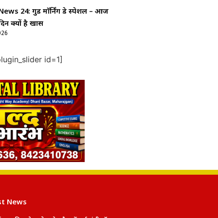
ws 24: गुड माॅर्निंग डे स्पेशल – आज
दिन क्यों है खास
026
ugin_slider id=1]
st News