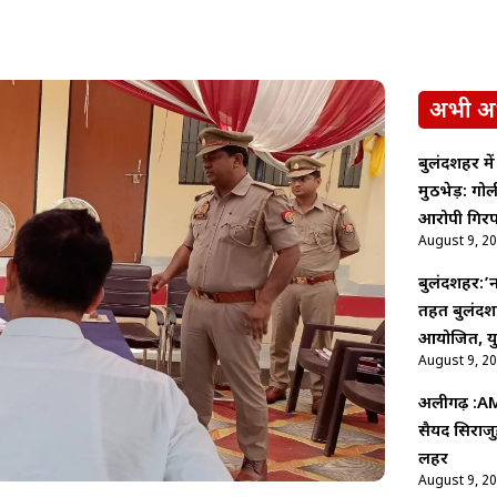
अभी अ
बुलंदशहर मे
मुठभेड़: ग
आरोपी गिरफ
August 9, 2
बुलंदशहर:’न
तहत बुलंदशह
आयोजित, युव
August 9, 2
अलीगढ़ :AMU
सैयद सिराजु
लहर
August 9, 2