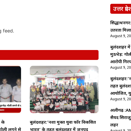
उत्तर प्रदे
सिद्धार्थनगर
उतरता मिला
g feed.
August 9, 2
बुलंदशहर मे
मुठभेड़: ग
आरोपी गिरफ
August 9, 2
बुलंदशहर:’न
तहत बुलंदशह
आयोजित, युव
August 9, 2
अलीगढ़ :AMU
सैयद सिराजु
 के
बुलंदशहर:’नशा मुक्त युवा फॉर विकसित
लहर
गोली लगने से
भारत’ के तहत बुलंदशहर में जनपद
August 9, 2