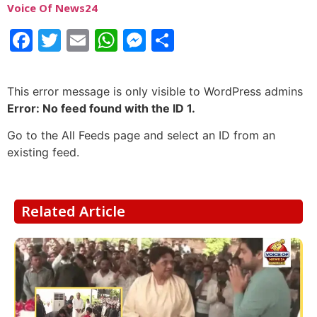
Voice Of News24
Facebook
Twitter
Email
WhatsApp
Messenger
Share
This error message is only visible to WordPress admins
Error: No feed found with the ID 1.
Go to the All Feeds page and select an ID from an
existing feed.
Related Article