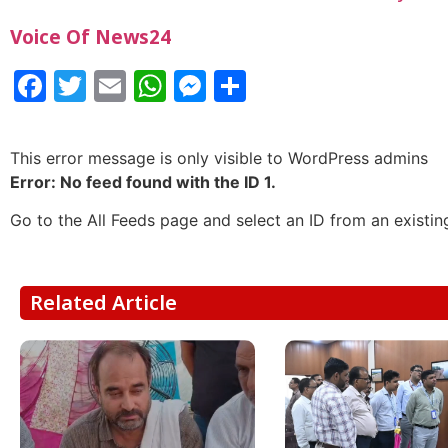
Voice Of News24
Facebook
Twitter
Email
WhatsApp
Messenger
Share
This error message is only visible to WordPress admins
Error: No feed found with the ID 1.
Go to the All Feeds page and select an ID from an existin
Related Article