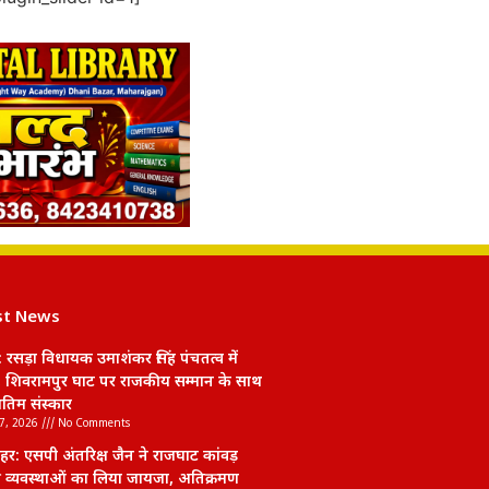
st News
 रसड़ा विधायक उमाशंकर सिंह पंचतत्व में
 शिवरामपुर घाट पर राजकीय सम्मान के साथ
तिम संस्कार
7, 2026
No Comments
हर: एसपी अंतरिक्ष जैन ने राजघाट कांवड़
ी व्यवस्थाओं का लिया जायजा, अतिक्रमण