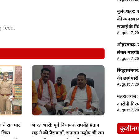
बुलंदशहर: ए
की व्यवस्थ
सफाई के निर्
g feed.
August 7, 2
शोहरतगढ़: फ
लेकर मारपीट
August 7, 2
सिद्धार्थनगर
की छापेमारी,
August 7, 2
महराजगंज: श
आरोपी गिरफ
August 7, 2
न ने राजघाट
भारत भारी: पूर्व विधायक राघवेंद्र प्रताप
कुशीनग
ा लिया
सिंह ने की प्रेसवार्ता, सनातन उद्घोष श्री राम