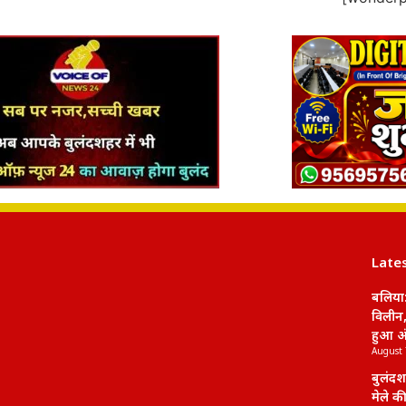
Late
बलिया:
विलीन,
हुआ अं
August 
बुलंदश
मेले क