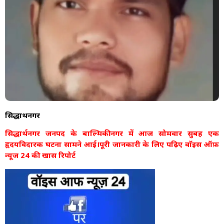
सिद्धार्थनगर
सिद्धार्थनगर जनपद के बाल्मिकीनगर में आज सोमवार सुबह एक
हृदयविदारक घटना सामने आई।पूरी जानकारी के लिए पढ़िए वाॅइस ऑफ़
न्यूज 24 की खास रिपोर्ट