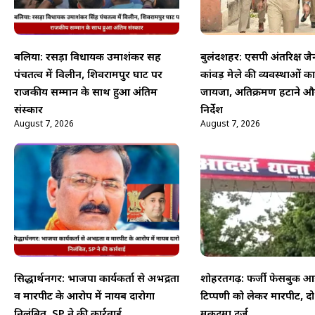
बलिया: रसड़ा विधायक उमाशंकर सिंह
बुलंदशहर: एसपी अंतरिक्ष जै
पंचतत्व में विलीन, शिवरामपुर घाट पर
कांवड़ मेले की व्यवस्थाओं क
राजकीय सम्मान के साथ हुआ अंतिम
जायजा, अतिक्रमण हटाने औ
संस्कार
निर्देश
August 7, 2026
August 7, 2026
सिद्धार्थनगर: भाजपा कार्यकर्ता से अभद्रता
शोहरतगढ़: फर्जी फेसबुक आई
व मारपीट के आरोप में नायब दारोगा
टिप्पणी को लेकर मारपीट, द
निलंबित, SP ने की कार्रवाई
मुकदमा दर्ज