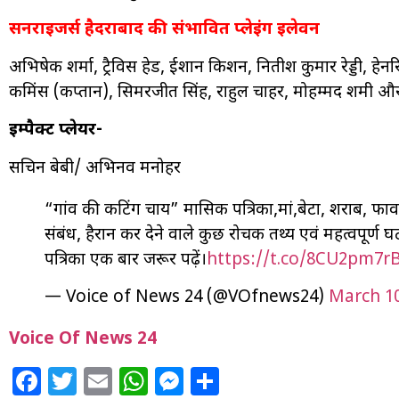
सनराइजर्स हैदराबाद की संभावित प्लेइंग इलेवन
अभिषेक शर्मा, ट्रैविस हेड, ईशान किशन, नितीश कुमार रेड्डी, हे
कमिंस (कप्तान), सिमरजीत सिंह, राहुल चाहर, मोहम्मद शमी और
इम्पैक्ट प्लेयर-
सचिन बेबी/ अभिनव मनोहर
“गांव की कटिंग चाय” मासिक पत्रिका,मां,बेटा, शराब, फावड़
संबंध, हैरान कर देने वाले कुछ रोचक तथ्य एवं महत्वपूर्ण
पत्रिका एक बार जरूर पढ़ें।
https://t.co/8CU2pm7r
— Voice of News 24 (@VOfnews24)
March 10
Voice Of News 24
Facebook
Twitter
Email
WhatsApp
Messenger
Share