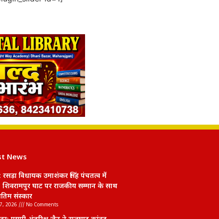
st News
 रसड़ा विधायक उमाशंकर सिंह पंचतत्व में
 शिवरामपुर घाट पर राजकीय सम्मान के साथ
तिम संस्कार
7, 2026
No Comments