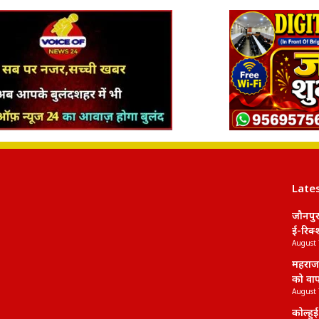
Late
जौनपुर
ई-रिक्
August 
महराजग
को वाप
August 
कोल्हुई