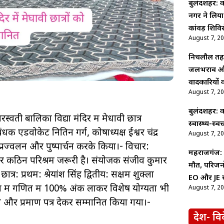
बुलंदशहर: क
नगर ने लिया
कांवड़ शिविर
August 7, 2
निचलौल तहसी
जलभराव और
वादकारियों 
August 7, 2
बुलंदशहर: कां
्वती बालिका विद्या मंदिर में मेधावी छात्र
स्वास्थ्य-स
क एडवोकेट नितिन गर्ग, कोषाध्यक्ष ईश्वर चंद्र
August 7, 2
 प्रज्वलन और पुष्पार्चन करके किया।- विचार:
महराजगंज: अ
 और कठिन परिश्रम जरूरी है। संयोजक संजीव कुमार
मौत, परिजनों 
र: प्रथम: श्रेयांश सिंह द्वितीय: सक्षम शुक्ला
EO और JE सम
्षा में गणित में 100% अंक लाकर विशेष योग्यता भी
August 7, 2
 और प्रमाण पत्र देकर सम्मानित किया गया।-
देश- वि