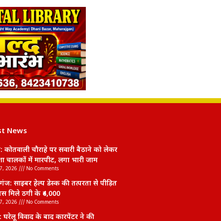
st News
: कोतवाली चौराहे पर सवारी बैठाने को लेकर
शा चालकों में मारपीट, लगा भारी जाम
7, 2026
No Comments
ंज: साइबर हेल्प डेस्क की तत्परता से पीड़ित
स मिले ठगी के ₹4,000
7, 2026
No Comments
: घरेलू विवाद के बाद कारपेंटर ने की