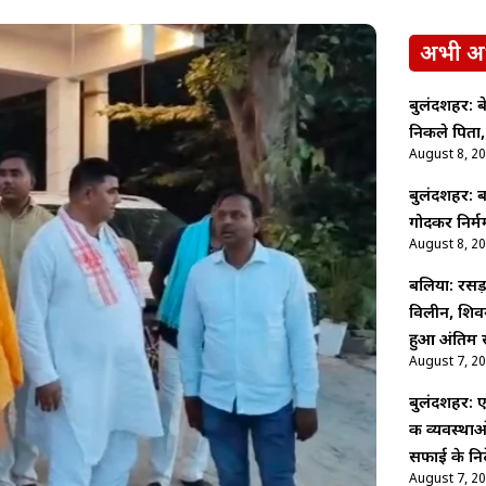
अभी अ
बुलंदशहर: 
निकले पिता,
August 8, 2
बुलंदशहर: बर
गोदकर निर्मम
August 8, 2
बलिया: रसड़
विलीन, शिव
हुआ अंतिम स
August 7, 2
बुलंदशहर: ए
की व्यवस्थ
सफाई के निर्
August 7, 2