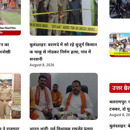
जन का
बुलंदशहर: बरामदे में सो रहे बुजुर्ग किसान
 अनोखी
की चाकू से गोदकर निर्मम हत्या, गांव में
सनसनी
August 8, 2026
उत्तर प्रदे
बलरामपुर:
टक्कर, दो य
August 8, 2
बुलंदशहर: 
न ने राजघाट
भारत भारी: पूर्व विधायक राघवेंद्र प्रताप