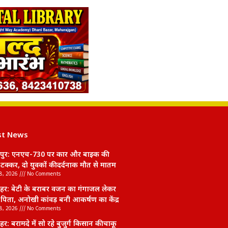
st News
पुर: एनएच-730 पर कार और बाइक की
क्कर, दो युवकों की दर्दनाक मौत से मातम
8, 2026
No Comments
हर: बेटी के बराबर वजन का गंगाजल लेकर
पिता, अनोखी कांवड़ बनी आकर्षण का केंद्र
8, 2026
No Comments
र: बरामदे में सो रहे बुजुर्ग किसान की चाकू