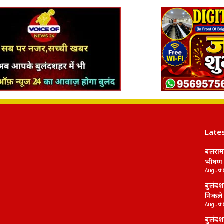
Late
बलराम
भीषण ट
August 
बुलंदश
निकले 
August 
बुलंदशह