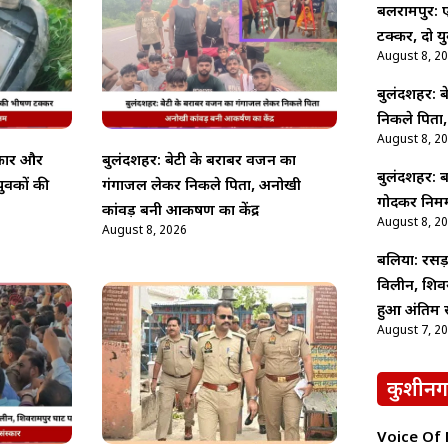
बलरामपुर:
टक्कर, दो य
August 8, 2
बुलंदशहर: 
निकले पिता,
August 8, 2
कार और
बुलंदशहर: बेटी के बराबर वजन का
बुलंदशहर: बर
ुवकों की
गंगाजल लेकर निकले पिता, अनोखी
गोदकर निर्मम
कांवड़ बनी आकर्षण का केंद्र
August 8, 2
August 8, 2026
बलिया: रसड़
विलीन, शिव
हुआ अंतिम स
August 7, 2
कुशीनग
Voice Of Ne