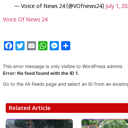
— Voice of News 24 (@VOfnews24)
July 1, 2
Voice Of News 24
Facebook
Twitter
Email
WhatsApp
Messenger
Share
This error message is only visible to WordPress admins
Error: No feed found with the ID 1.
Go to the All Feeds page and select an ID from an existin
Related Article