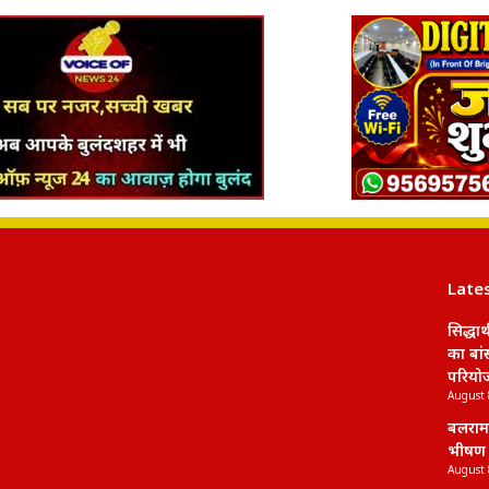
Late
सिद्धा
का बां
परियोज
August 
बलराम
भीषण ट
August 