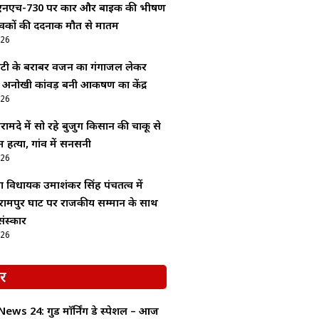
 एनएच-730 पर कार और बाइक की भीषण
ुवकों की दर्दनाक मौत से मातम
026
बेटी के बराबर वजन का गंगाजल लेकर
 अनोखी कांवड़ बनी आकर्षण का केंद्र
026
ामदे में सो रहे बुजुर्ग किसान की चाकू से
 हत्या, गांव में सनसनी
026
ा विधायक उमाशंकर सिंह पंचतत्व में
रामपुर घाट पर राजकीय सम्मान के साथ
ंस्कार
026
र
ws 24: गुड माॅर्निंग डे स्पेशल – आज