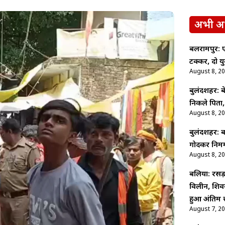
अभी अ
बलरामपुर:
टक्कर, दो य
August 8, 2
बुलंदशहर: 
निकले पिता,
August 8, 2
बुलंदशहर: बर
गोदकर निर्मम
August 8, 2
बलिया: रसड़
विलीन, शिव
हुआ अंतिम स
August 7, 2