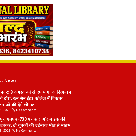
st News
र्थनगर: 9 अगस्त को सीएम योगी आदित्यनाथ
सी दौरा, रत्न सेन इंटर कॉलेज में विकास
नाओं की देंगे सौगात
8, 2026
No Comments
पुर: एनएच-730 पर कार और बाइक की
क्कर, दो युवकों की दर्दनाक मौत से मातम
8, 2026
No Comments